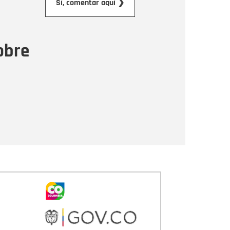
Sí, comentar aquí ❯
ensaje
obre
Enviar