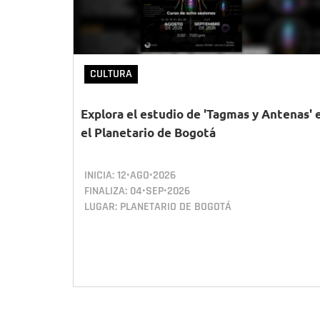
CULTURA
Explora el estudio de 'Tagmas y Antenas' 
el Planetario de Bogotá
INICIA:
12•AGO•2026
FINALIZA:
04•SEP•2026
LUGAR: PLANETARIO DE BOGOTÁ