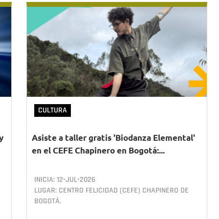
CULTURA
y
Asiste a taller gratis 'Biodanza Elemental'
en el CEFE Chapinero en Bogotá:...
INICIA:
12•JUL•2026
LUGAR: CENTRO FELICIDAD (CEFE) CHAPINERO DE
BOGOTÁ.