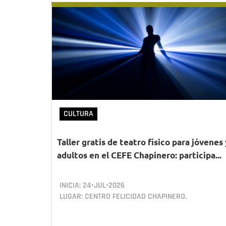
CULTURA
Taller gratis de teatro físico para jóvenes 
adultos en el CEFE Chapinero: participa...
INICIA:
24•JUL•2026
LUGAR: CENTRO FELICIDAD CHAPINERO.