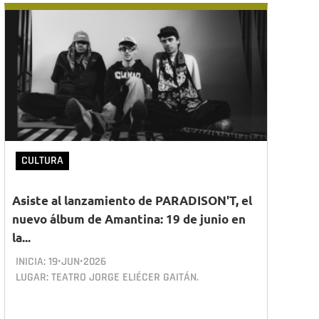
CULTURA
Asiste al lanzamiento de PARADISON'T, el
nuevo álbum de Amantina: 19 de junio en
la...
INICIA:
19•JUN•2026
LUGAR: TEATRO JORGE ELIÉCER GAITÁN.