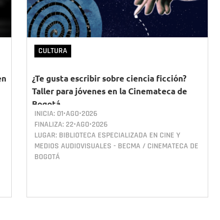
CULTURA
en
¿Te gusta escribir sobre ciencia ficción?
Taller para jóvenes en la Cinemateca de
Bogotá
INICIA:
01•AGO•2026
FINALIZA:
22•AGO•2026
LUGAR: BIBLIOTECA ESPECIALIZADA EN CINE Y
MEDIOS AUDIOVISUALES - BECMA / CINEMATECA DE
BOGOTÁ