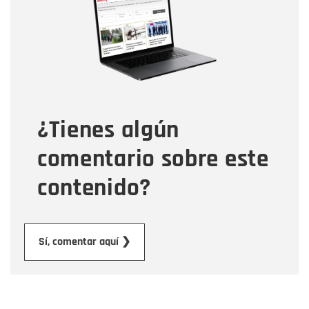
Correo electrónico
Tipo de comentario
¿Tienes algún
Mensaje
comentario sobre este
contenido?
Enviar
Sí, comentar aquí ❯