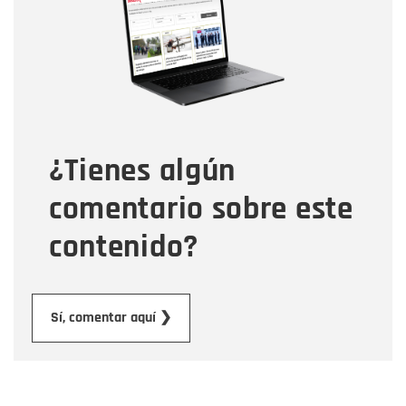
Correo electrónico
Tipo de comentario
¿Tienes algún
Mensaje
comentario sobre este
contenido?
Enviar
Sí, comentar aquí ❯