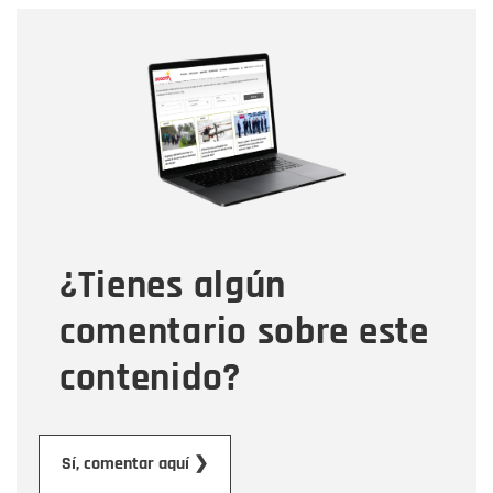
Nombre
Nombre
Correo electrónico
Tipo de comentario
¿Tienes algún
Mensaje
comentario sobre este
contenido?
Enviar
Sí, comentar aquí ❯