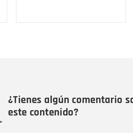
Nombre
C
Nombre
Tipo de comentario
M
¿Tienes algún comentario s
este contenido?