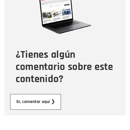
Correo electrónico
Tipo de comentario
¿Tienes algún
Mensaje
comentario sobre este
contenido?
Enviar
Sí, comentar aquí ❯