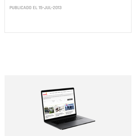
PUBLICADO EL
15•JUL•2013
Nombre
Nombre
Correo electrónico
Tipo de comentario