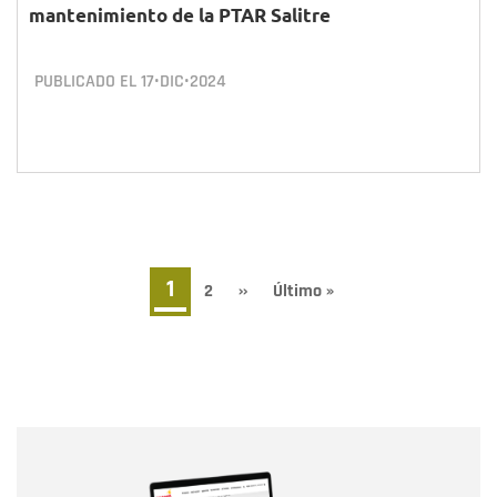
mantenimiento de la PTAR Salitre
PUBLICADO EL
17•DIC•2024
Paginación
Página
1
Page
2
Siguiente
››
Última
Último »
página
página
actual
Nombre
Nombre