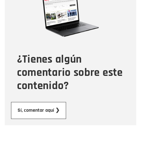
Correo electrónico
Tipo de comentario
¿Tienes algún
Mensaje
comentario sobre este
contenido?
Enviar
Sí, comentar aquí ❯