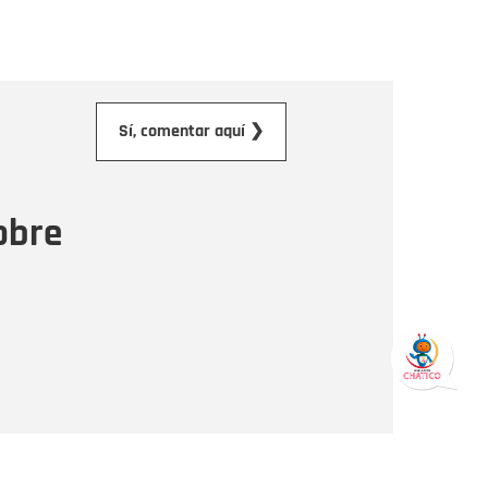
orreo electrónico
Sí, comentar aquí ❯
ensaje
obre
Enviar