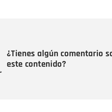
Nombre
C
Nombre
Tipo de comentario
M
¿Tienes algún comentario s
este contenido?