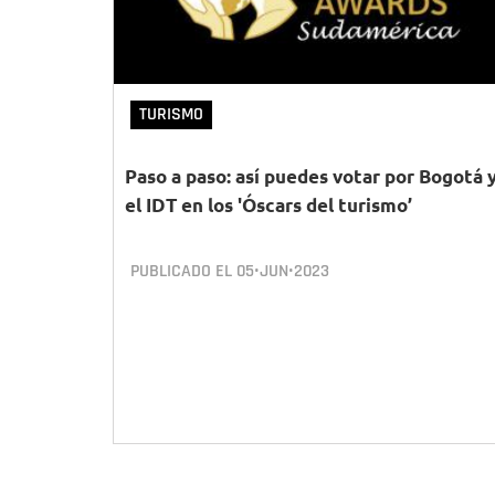
TURISMO
Paso a paso: así puedes votar por Bogotá 
el IDT en los 'Óscars del turismo’
PUBLICADO EL
05•JUN•2023