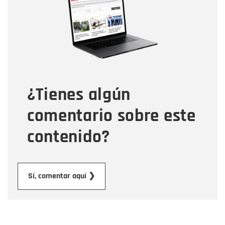
Correo electrónico
Tipo de comentario
¿Tienes algún
Mensaje
comentario sobre este
contenido?
Enviar
Sí, comentar aquí ❯