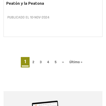
Peatón y la Peatona
PUBLICADO EL
10•NOV•2024
Paginación
Página
1
Page
2
Page
3
Page
4
Page
5
Siguiente
››
Última
Último »
página
página
actual
Nombre
Nombre