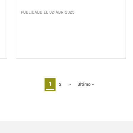
PUBLICADO EL
02•ABR•2025
Página
1
Page
2
Siguiente
››
Última
Último »
página
página
actual
Nombre
C