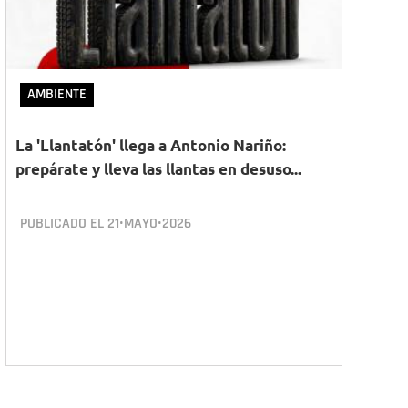
AMBIENTE
La 'Llantatón' llega a Antonio Nariño:
prepárate y lleva las llantas en desuso...
PUBLICADO EL
21•MAYO•2026