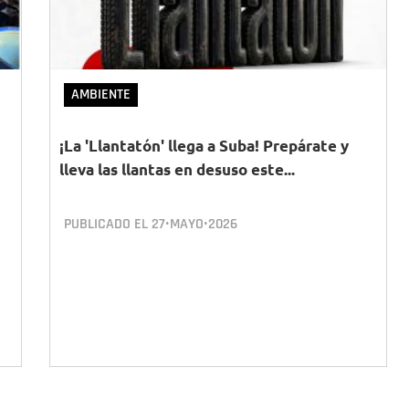
AMBIENTE
¡La 'Llantatón' llega a Suba! Prepárate y
lleva las llantas en desuso este...
PUBLICADO EL
27•MAYO•2026