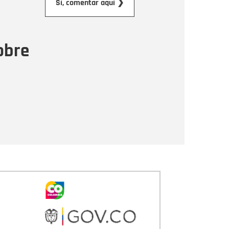
Sí, comentar aquí ❯
ensaje
obre
Enviar