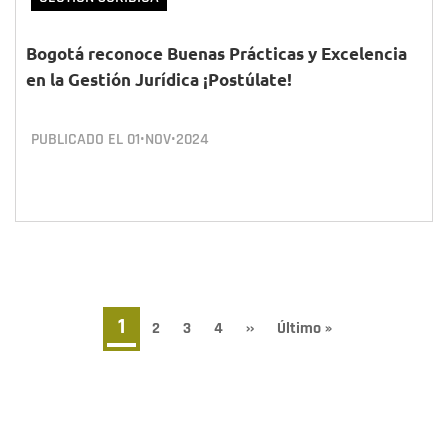
Bogotá reconoce Buenas Prácticas y Excelencia
en la Gestión Jurídica ¡Postúlate!
PUBLICADO EL
01•NOV•2024
Paginación
Página
1
Page
2
Page
3
Page
4
Siguiente
››
Última
Último »
página
página
actual