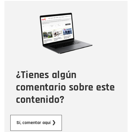
Nombre
Nombre
Correo electrónico
Tipo de comentario
¿Tienes algún
Mensaje
comentario sobre este
contenido?
Enviar
Sí, comentar aquí ❯