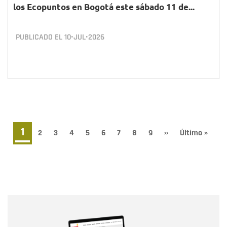
los Ecopuntos en Bogotá este sábado 11 de...
PUBLICADO EL
10•JUL•2026
Paginación
Página
1
Page
2
Page
3
Page
4
Page
5
Page
6
Page
7
Page
8
Page
9
Siguiente
››
Última
Último »
página
página
actual
Nombre
Nombre