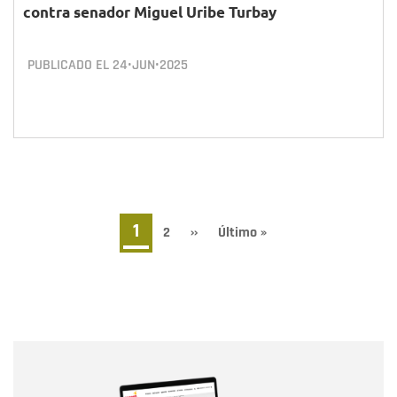
contra senador Miguel Uribe Turbay
PUBLICADO EL
24•JUN•2025
Paginación
Página
1
Page
2
Siguiente
››
Última
Último »
página
página
actual
Nombre
Nombre