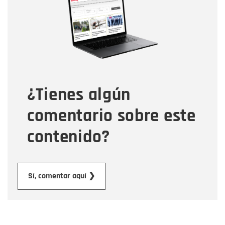
Correo electrónico
Tipo de comentario
¿Tienes algún
Mensaje
comentario sobre este
contenido?
Enviar
Sí, comentar aquí ❯