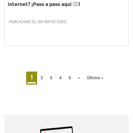
internet? ¡Paso a paso aquí 👇🏽!
PUBLICADO EL
04•MAYO•2023
Paginación
Página
1
Page
2
Page
3
Page
4
Page
5
Siguiente
››
Última
Último »
página
página
actual
Nombre
Nombre