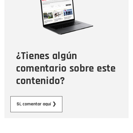
Correo electrónico
Tipo de comentario
¿Tienes algún
Mensaje
comentario sobre este
contenido?
Enviar
Sí, comentar aquí ❯