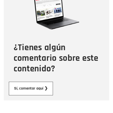
Correo electrónico
Tipo de comentario
¿Tienes algún
Mensaje
comentario sobre este
contenido?
Enviar
Sí, comentar aquí ❯