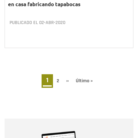
en casa fabricando tapabocas
PUBLICADO EL
02•ABR•2020
Paginación
Página
1
Page
2
Siguiente
››
Última
Último »
página
página
actual
Nombre
Nombre