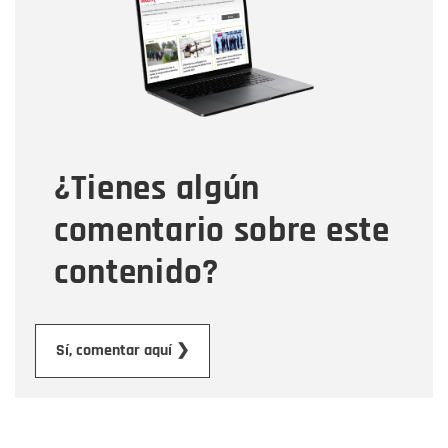
Correo electrónico
Tipo de comentario
¿Tienes algún
Mensaje
comentario sobre este
contenido?
Enviar
Sí, comentar aquí ❯