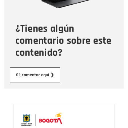
Tipo de comentario
¿Tienes algún
Mensaje
comentario sobre este
contenido?
Enviar
Sí, comentar aquí ❯