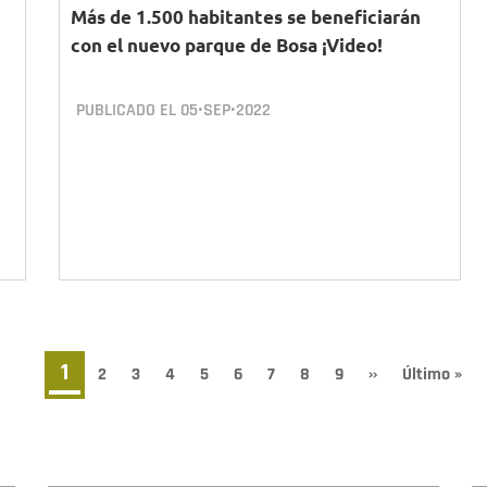
Más de 1.500 habitantes se beneficiarán
con el nuevo parque de Bosa ¡Video!
PUBLICADO EL
05•SEP•2022
Página
1
Page
2
Page
3
Page
4
Page
5
Page
6
Page
7
Page
8
Page
9
Siguiente
››
Última
Último »
página
página
actual