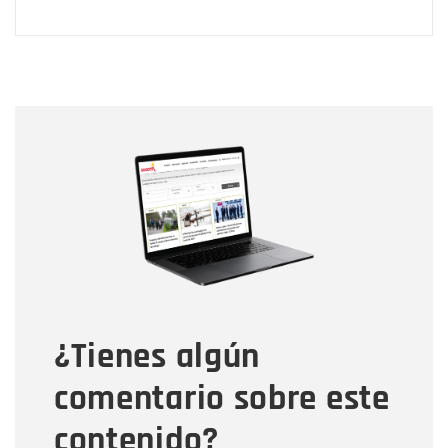
Nombre
Nombre
Correo electrónico
Tipo de comentario
¿Tienes algún
Mensaje
comentario sobre este
contenido?