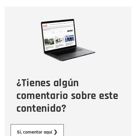
Nombre
Nombre
Correo electrónico
Tipo de comentario
¿Tienes algún
Mensaje
comentario sobre este
contenido?
Enviar
Sí, comentar aquí ❯