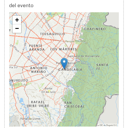
del evento
+
−
Leaflet
|
IDECA La IDE de Bogotá D.C.