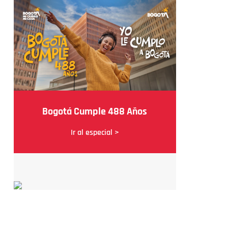
Bogotá Cumple 488 Años
Ir al especial >