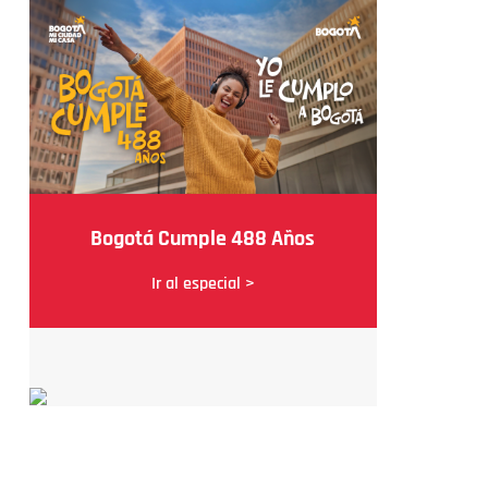
Bogotá Cumple 488 Años
Ir al especial >