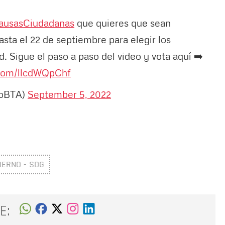
ausasCiudadanas
que quieres que sean
hasta el 22 de septiembre para elegir los
 Sigue el paso a paso del video y vota aquí ➡️
.com/llcdWQpChf
noBTA)
September 5, 2022
IERNO - SDG
E: