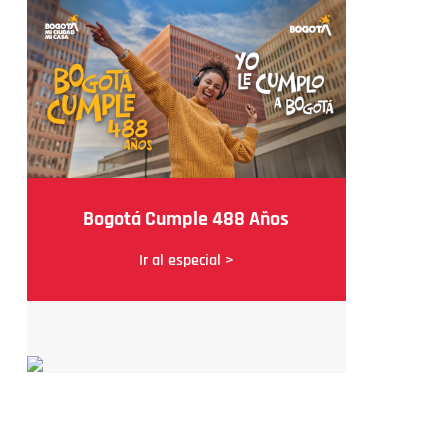
Bogotá Cumple 488 Años
Ir al especial >