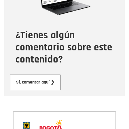
Tipo de comentario
¿Tienes algún
Mensaje
comentario sobre este
contenido?
Enviar
Sí, comentar aquí ❯