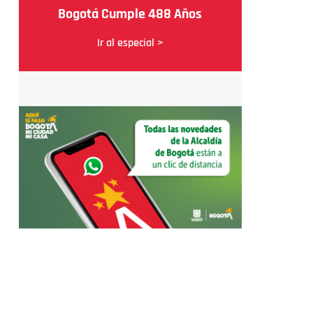
Bogotá Cumple 488 Años
Ir al especial >