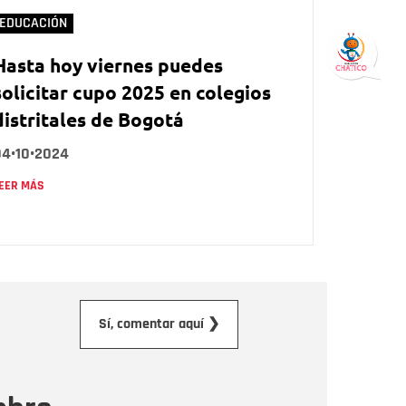
EDUCACIÓN
Hasta hoy viernes puedes
solicitar cupo 2025 en colegios
distritales de Bogotá
04•10•2024
EER MÁS
orreo electrónico
Sí, comentar aquí ❯
ensaje