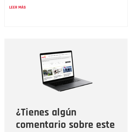
LEER MÁS
Nombre
Nombre
Correo electrónico
Tipo de comentario
¿Tienes algún
Mensaje
comentario sobre este