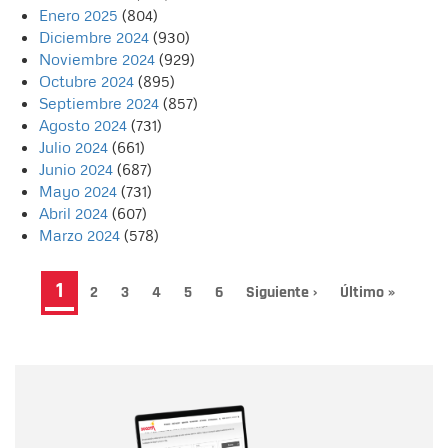
Enero 2025
(804)
Diciembre 2024
(930)
Noviembre 2024
(929)
Octubre 2024
(895)
Septiembre 2024
(857)
Agosto 2024
(731)
Julio 2024
(661)
Junio 2024
(687)
Mayo 2024
(731)
Abril 2024
(607)
Marzo 2024
(578)
Paginación
Página
1
Page
2
Page
3
Page
4
Page
5
Page
6
Siguiente
Siguiente ›
Última
Último »
página
página
actual
Nombre
Nombre