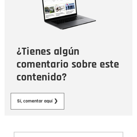
Correo electrónico
Tipo de comentario
¿Tienes algún
Mensaje
comentario sobre este
contenido?
Enviar
Sí, comentar aquí ❯