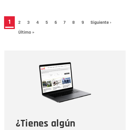
Paginación
Página
1
Page
2
Page
3
Page
4
Page
5
Page
6
Page
7
Page
8
Page
9
Siguiente
Siguiente ›
página
actual
Última
Último »
página
Nombre
Nombre
Correo electrónico
Tipo de comentario
¿Tienes algún
Mensaje