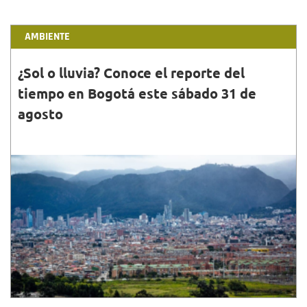
AMBIENTE
¿Sol o lluvia? Conoce el reporte del
tiempo en Bogotá este sábado 31 de
agosto
31•AGO•2024
En la madrugada, se estima cielo entre parcial a
mayormente nublado con predominio de tiempo
seco, no se descarta la ocurrencia de lluvias al
oriente.