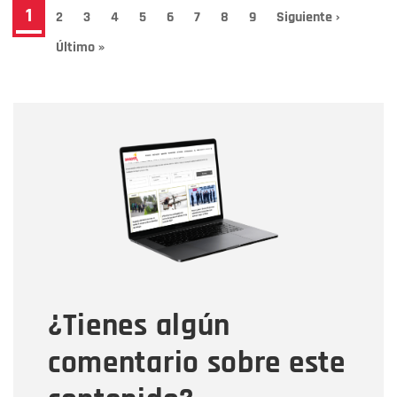
Paginación
Página
1
Page
2
Page
3
Page
4
Page
5
Page
6
Page
7
Page
8
Page
9
Siguiente
Siguiente ›
página
actual
Última
Último »
página
Nombre
Nombre
Correo electrónico
Tipo de comentario
¿Tienes algún
Mensaje
comentario sobre este