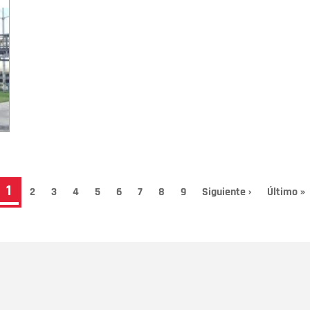
Página
1
Page
2
Page
3
Page
4
Page
5
Page
6
Page
7
Page
8
Page
9
Siguiente
Siguiente ›
Última
Último »
página
página
actual
Nombre
C
Nombre