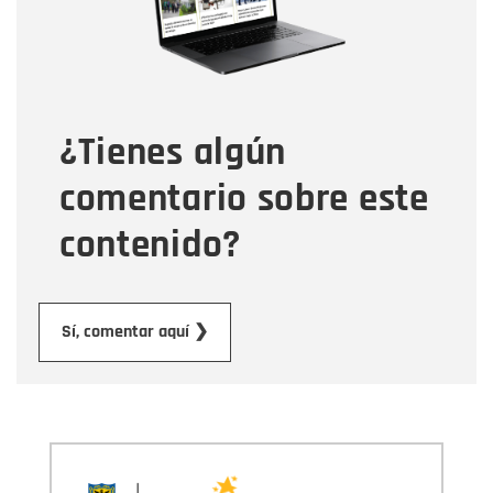
Tipo de comentario
¿Tienes algún
Mensaje
comentario sobre este
contenido?
Enviar
Sí, comentar aquí ❯