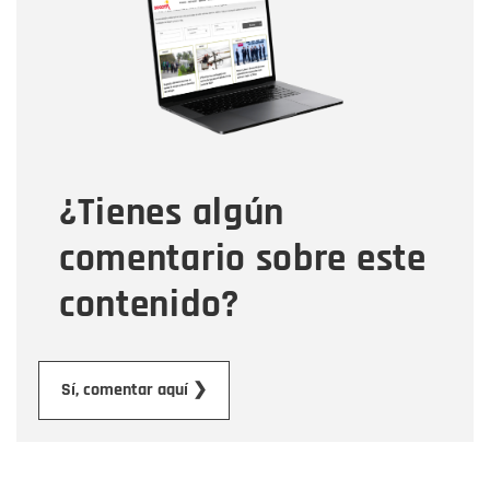
Correo electrónico
Tipo de comentario
¿Tienes algún
Mensaje
comentario sobre este
contenido?
Enviar
Sí, comentar aquí ❯