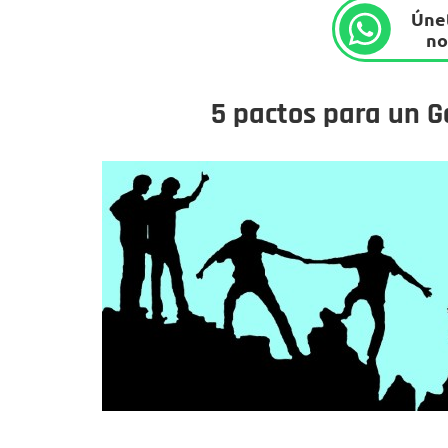
Únet
no
5 pactos para un G