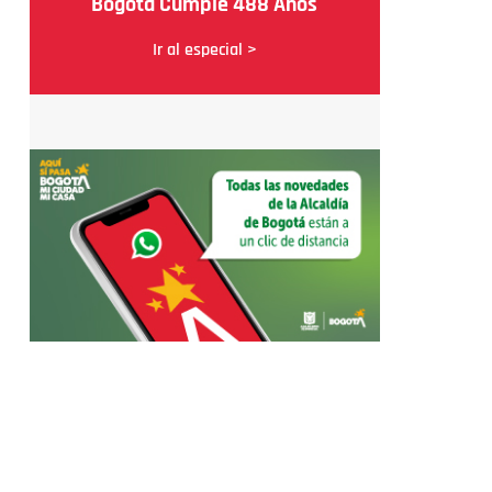
Bogotá Cumple 488 Años
Ir al especial >