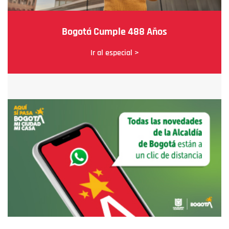
Bogotá Cumple 488 Años
Ir al especial >