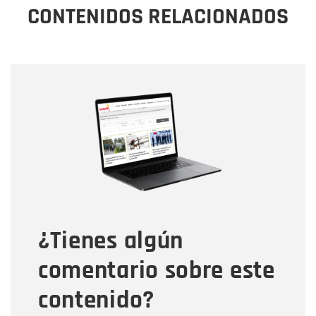
CONTENIDOS RELACIONADOS
Nombre
Nombre
Correo electrónico
Tipo de comentario
¿Tienes algún
Mensaje
comentario sobre este
contenido?