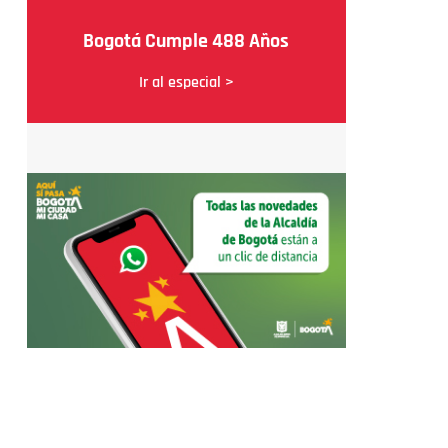
Bogotá Cumple 488 Años
Ir al especial >