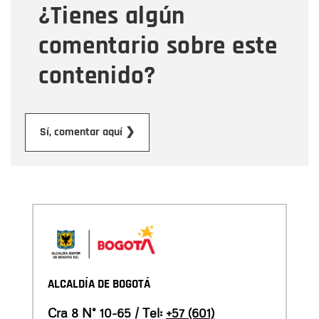
¿Tienes algún
Mensaje
comentario sobre este
contenido?
Enviar
Sí, comentar aquí ❯
ALCALDÍA DE BOGOTÁ
Cra 8 N° 10-65 / Tel:
+57 (601)