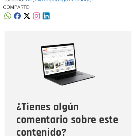
COMPARTE:
Nombre
Nombre
Correo electrónico
Tipo de comentario
¿Tienes algún
Mensaje
comentario sobre este
contenido?