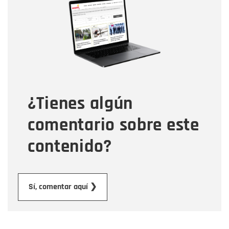
Nombre
Correo electrónico
Tipo de comentario
¿Tienes algún
Mensaje
comentario sobre este
contenido?
Enviar
Sí, comentar aquí ❯