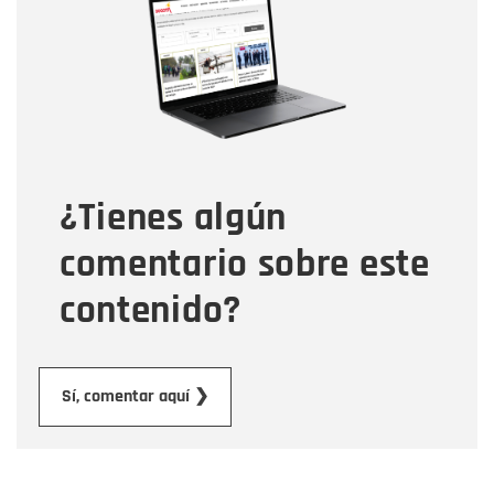
Correo electrónico
Tipo de comentario
¿Tienes algún
Mensaje
comentario sobre este
contenido?
Enviar
Sí, comentar aquí ❯