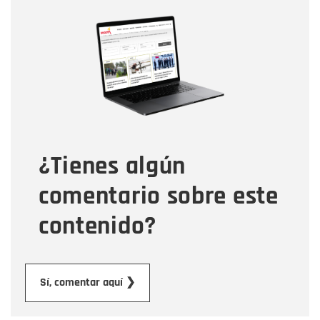
Nombre
Nombre
Correo electrónico
Tipo de comentario
¿Tienes algún
Mensaje
comentario sobre este
contenido?
Enviar
Sí, comentar aquí ❯