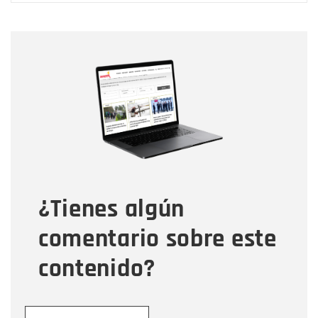
Nombre
Nombre
Correo electrónico
Tipo de comentario
¿Tienes algún
Mensaje
comentario sobre este
contenido?