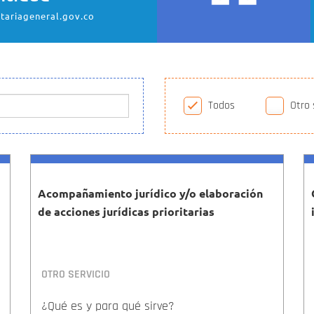
etariageneral.gov.co
Todos
Otro 
Acompañamiento jurídico y/o elaboración
de acciones jurídicas prioritarias
OTRO SERVICIO
¿Qué es y para qué sirve?