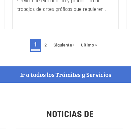
servicio de elaboración y producción de
trabajos de artes gráficas que requieren...
Página
1
Page
2
Siguiente
Siguiente ›
Última
Último »
página
página
actual
Ir a todos los Trámites y Servicios
NOTICIAS DE