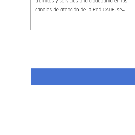
trámites y servicios a la ciudadanía en los
canales de atención de la Red CADE, se...
Paginación