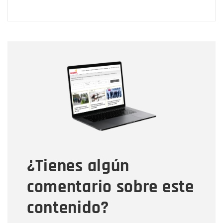
Nombre
Nombre
Correo electrónico
Tipo de comentario
¿Tienes algún
Mensaje
comentario sobre este
contenido?