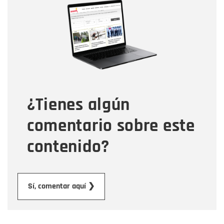
Nombre
Correo electrónico
Tipo de comentario
¿Tienes algún
Mensaje
comentario sobre este
contenido?
Enviar
Sí, comentar aquí ❯