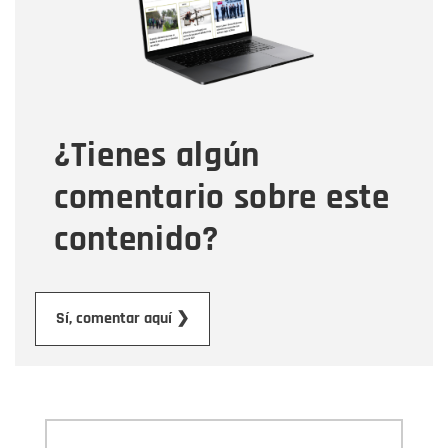
Tipo de comentario
¿Tienes algún
Mensaje
comentario sobre este
contenido?
Enviar
Sí, comentar aquí ❯