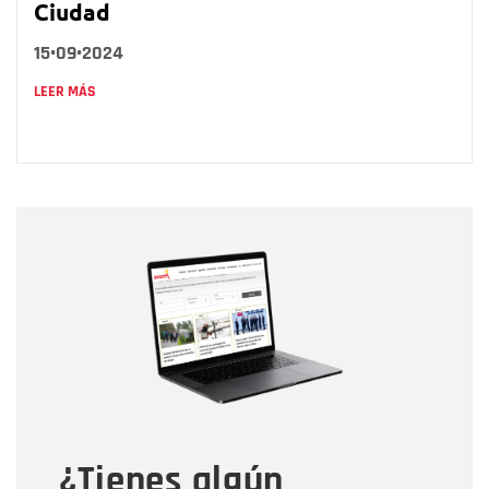
Ciudad
15•09•2024
LEER MÁS
Nombre
Nombre
Correo electrónico
Tipo de comentario
¿Tienes algún
Mensaje