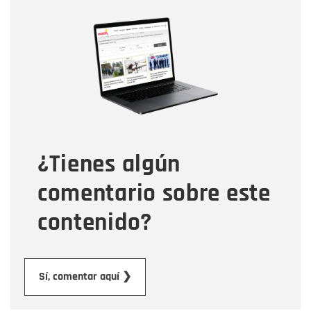
Nombre
Nombre
Correo electrónico
Tipo de comentario
¿Tienes algún
Mensaje
comentario sobre este
contenido?
Enviar
Sí, comentar aquí ❯