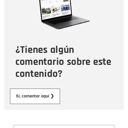
Correo electrónico
Tipo de comentario
¿Tienes algún
Mensaje
comentario sobre este
contenido?
Enviar
Sí, comentar aquí ❯