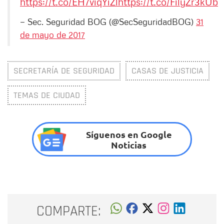
https://t.co/EH7viqYiZl
https://t.co/FilyZr3kUb
— Sec. Seguridad BOG (@SecSeguridadBOG)
31
de mayo de 2017
SECRETARÍA DE SEGURIDAD
CASAS DE JUSTICIA
TEMAS DE CIUDAD
Síguenos en Google
Noticias
COMPARTE: