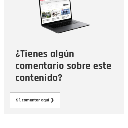
Correo electrónico
Tipo de comentario
¿Tienes algún
Mensaje
comentario sobre este
contenido?
Enviar
Sí, comentar aquí ❯